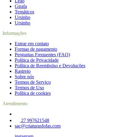
Leão
Girafa
Temáticos
Ursinho
Ursinho
Informações
Entrar em contato
Formas de pagamento
Perguntas Frequentes (FAQ)
Politica de Privacidade
Política de Reembolso e Devoluções
Rastreio
Sobre nós
Termos de Serviço
Termos de Uso
Política de cookies
Atendimento
27 997621548
sac@criaturasfofas.com
instagram