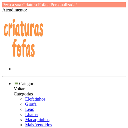
Peça a sua Criatura Fofa e Personalizada!
Atendimento:
Categorias
Voltar
Categorias
Elefatinhos
Girafa
Leão
Lhama
Macaquinhos
Mais Vendidos